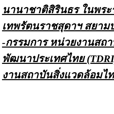
นานาชาติสิรินธร ในพระร
เทพรัตนราชสุดาฯ สยามบ
-กรรมการ หน่วยงานสถาบั
พัฒนาประเทศไทย (TDRI)
งานสถาบันสิ่งแวดล้อมไ