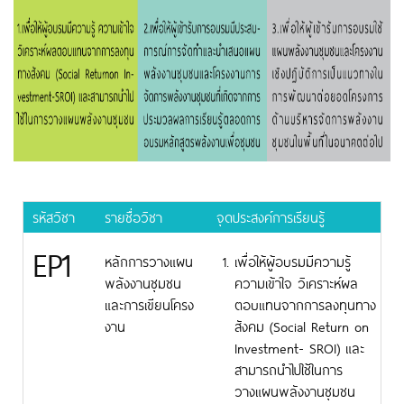
รหัสวิชา
รายชื่อวิชา
จุดประสงค์การเรียนรู้
ส
EP1
หลักการวางแผน
เพื่อให้ผู้อบรมมีความรู้
พลังงานชุมชน
ความเข้าใจ วิเคราะห์ผล
และการเขียนโครง
ตอบแทนจากการลงทุนทาง
งาน
สังคม (Social Return on
Investment- SROI) และ
สามารถนำไปใช้ในการ
วางแผนพลังงานชุมชน