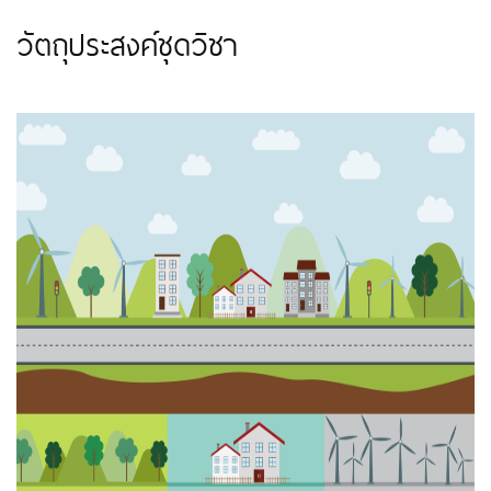
วัตถุประสงค์ชุดวิชา